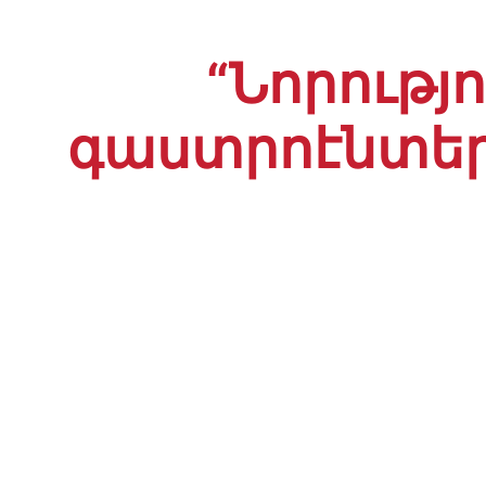
“Նորությ
գաստրոէնտեր