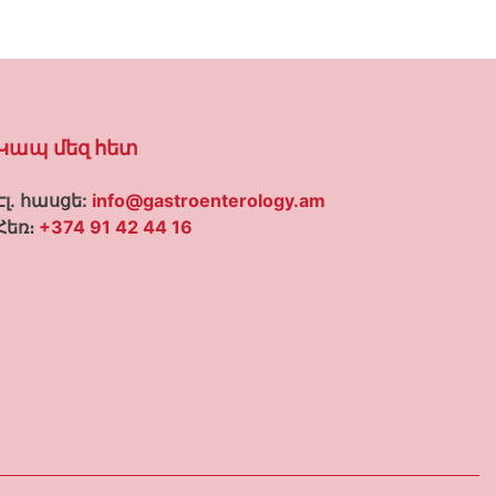
Կապ մեզ հետ
Էլ․ հասցե:
info@gastroenterology.am
Հեռ։
+374 91 42 44 16