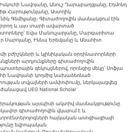
 Իսկուհի Նավոյանը, Անուշ Ղարաբաղցյանը, Էդմոնդ
իթ Հարությունյանը, Աստղիկ
իկ Գեմիլյանը։ Գիտաժողովին մասնակցում էին
ովորող և այս տարի ավարտած
ատորները՝ Եվա Մանուչարյանը, Մարգարիտա
ր Սարոյանը, Իննա Երեմյանը և Անահիտ
մի բժիշկների և կլինիկական օրդինատորների
քների արդյունքները գիտաժողովին
պոստերային զեկույցներով, որոնցից մեկը՝ Սոֆյա
ւհի Նավոյանի կողմից նախաձեռնած
ւթյան տվյալների ամփոփումը, ներկայացվեց
անացավ UEG National Scholar
ակության այսպիսի ակտիվ մասնակցությունը
կավոր գիտաժողովին վկայում է և
տրոէնտերոլոգների հայկական ասոցիացիայի
յունը եվրոպական
ական կյանքում։ Որպես Եվրոպական