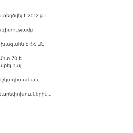
ղծվել է 2012 թ.:
ագիտությամբ
ախագահն է ՀՀ ԱՆ
ոտ 70 է:
րել հայ
բժշկագիտական,
բարեփոխումներին…