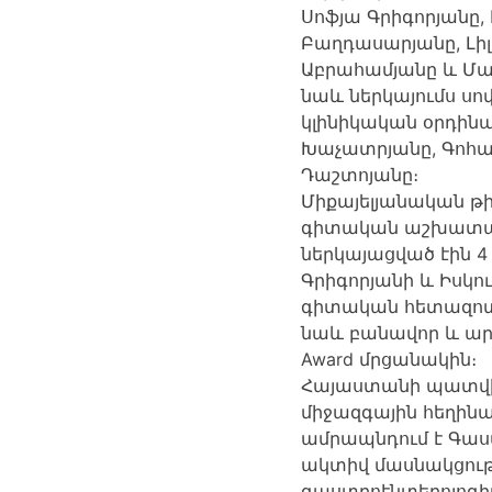
Սոֆյա Գրիգորյանը,
Բաղդասարյանը, Լիլ
Աբրահամյանը և Ման
նաև ներկայումս ս
կլինիկական օրդին
Խաչատրյանը, Գոհա
Դաշտոյանը։
Միքայելյանական թի
գիտական աշխատան
ներկայացված էին 4 
Գրիգորյանի և Իսկո
գիտական հետազոտո
նաև բանավոր և արժ
Award մրցանակին։
Հայաստանի պատվիր
միջազգային հեղինա
ամրապնդում է Գաս
ակտիվ մասնակցութ
գաստրոէնտերոլոգի