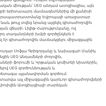
ական միության՝ UEG անդամ ասոցիացիա, այն
երկրի երիտասարդ մասնագետներից մի քանիսի
երապատրաստմանը Եվրոպայի առաջատար
 նաև թույլ տվեց նրանց այցելել գիտաժողովին
ան վճարի։ Լիլիթ Հարությունյանը, ով
դ տաղանդների խմբի գործընկերն է
լ էր գիտաժողովին մասնակցելու միջազգային
ուղար Սոֆյա Գրիգորյանը և նախագահ Մանիկ
եցին UEG Անդամների ժողովին,
աների ֆորումի և Կրթական կոմիտեի նիստերին,
ելով UEG գործունեության և
հետագա պլանավորման գործում։
և տարվա այլ միջազգային կարևոր գիտաժողովների
ամփոփվեն Ասոցիացիայի տարեկան