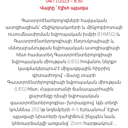
04/11/2023 – 8:30
Վայրը ՝ Էլիտ պլազա
Գաստրոէնտերոլոգների հայկական
ասոցիացիան՝ Հելիկոբակտերի և միկրոբիոտայի
ուսումնասիրման եվրոպական խմբի (EHMSG) և
Գաստրոէնտերոլոգիայի, էնդոսկոպիայի և
սննդաբանության եվրոպական ասոցիացիայի
հետ համատեղ Գաստրոէնտերոլոգիայի
եվրոպական միության (UEG) հովանու ներքո
կազմակերպում է միջազգային հիբրիդ
գիտաժողով՝ «Տասը տարի
Գաստրոէնտերոլոգիայի եվրոպական միության
(UEG) հետ․ Հայաստանի ճանապարհային
քարտեզը դեպի եվրոպական
գաստրոէնտերոլոգիա» խորագրով: Այն տեղի
կունենա 2023թ նոյեմբերի 4–5 Երևանում՝ Էլիտ
պլազայի նիստերի դահլիճում, ինչպես նաև
կհեռարձակվի առցանց՝ Zoom հարթակում:…