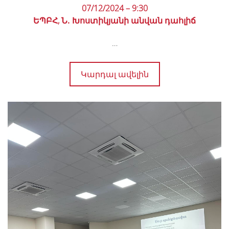
07/12/2024 – 9:30
ԵՊԲՀ, Ն․ Խոստիկյանի անվան դահլիճ
…
Կարդալ ավելին