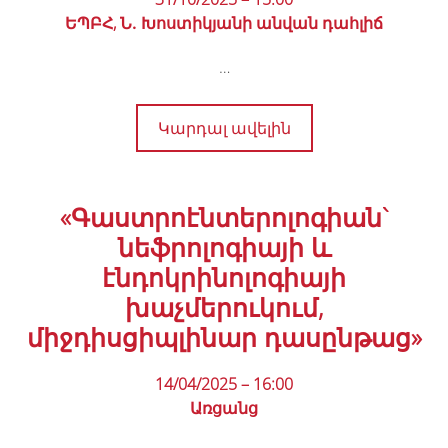
ԵՊԲՀ, Ն․ Խոստիկյանի անվան դահլիճ
…
Կարդալ ավելին
«Գաստրոէնտերոլոգիան`
նեֆրոլոգիայի և
էնդոկրինոլոգիայի
խաչմերուկում,
միջդիսցիպլինար դասընթաց»
14/04/2025 – 16:00
Առցանց