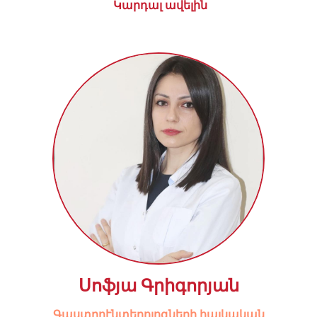
Կարդալ ավելին
Սոֆյա Գրիգորյան
Գաստրոէնտերոլոգների հայկական