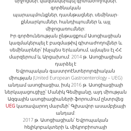
միջոցներ, կազմակերպել գիտաժողովներ,
գործնական
պարապմունքներ, դասնթացներ, սեմինար-
քննարկումներ, հանդիպումներ և այլ
միջոցառումներ:
Իր գործունեության ընթացքում Ասոցիացիան
կազմակերպել է բազմաթիվ գիտաժողովներ և
սեմինարներ՝ ինչպես Երևանում, այնպես էլ ՀՀ
մարզերում և Արցախում: 2014 թ. Ասոցիացիան
դարձել է
Եվրոպական գաստրոէնտերոլոգիական
միության (United European Gastroenterology – UEG)
անդամ ասոցիացիա, իսկ 2016 թ. Ասոցիացիայի
ներկայացուցիչը՝ Մանիկ Գեմիլյանը, այդ միության
Ազգային ասոցիացիաների ֆորումում ընտրվեց
UEG
կառավարող մարմնի՝ Գլխավոր ասամբլեայի
անդամ:
2017 թ. Ասոցիացիան՝ Եվրոպական
հելիկոբակտերի և միկրոբիոտայի