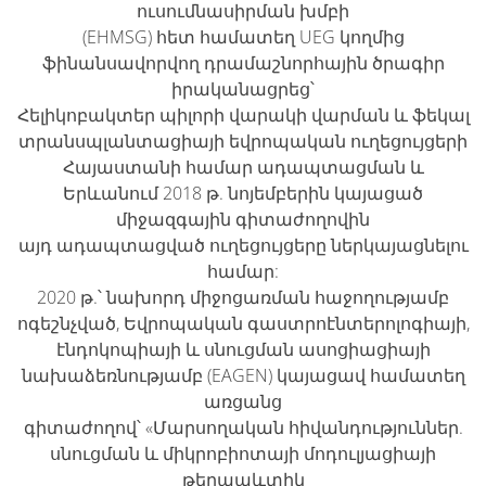
ուսումնասիրման խմբի
(EHMSG) հետ համատեղ UEG կողմից
ֆինանսավորվող դրամաշնորհային ծրագիր
իրականացրեց՝
Հելիկոբակտեր պիլորի վարակի վարման և ֆեկալ
տրանսպլանտացիայի եվրոպական ուղեցույցերի
Հայաստանի համար ադապտացման և
Երևանում 2018 թ. նոյեմբերին կայացած
միջազգային գիտաժողովին
այդ ադապտացված ուղեցույցերը ներկայացնելու
համար:
2020 թ.՝ նախորդ միջոցառման հաջողությամբ
ոգեշնչված, Եվրոպական գաստրոէնտերոլոգիայի,
էնդոկոպիայի և սնուցման ասոցիացիայի
նախաձեռնությամբ (EAGEN) կայացավ համատեղ
առցանց
գիտաժողով՝ «Մարսողական հիվանդություններ.
սնուցման և միկրոբիոտայի մոդուլյացիայի
թերապևտիկ