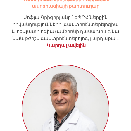
ասոցիացիայի քարտուղար
Սոֆյա Գրիգորյանը ՝ ԵՊԲՀ Ներքին
հիվանդությունների (գաստրոէնտերելոգիա
և հեպատոլոգիա) ամբիոնի դասախոս է, նա
նաև բժիշկ գաստրոէնտերոլոգ, լյարդաբա…
Կարդալ ավելին